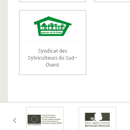
Syndicat des
Sylviculteurs du Sud-
Ouest
écédents
membres
les
Afficher