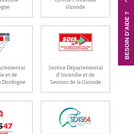
Incendie
Contre l’Incendie
ogne
Gironde
BESOIN D'AIDE ?
artemental
Service Départemental
ie et de
d’Incendie et de
la Dordogne
Secours de la Gironde