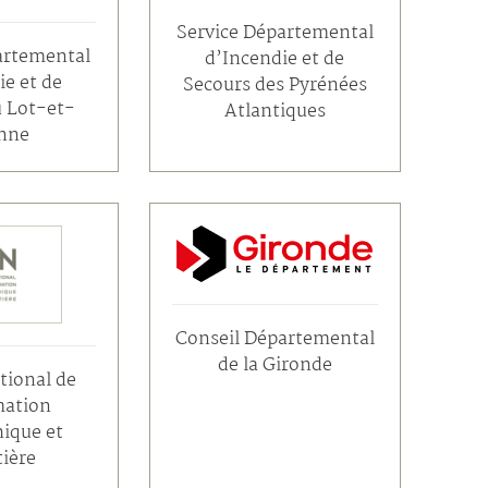
Service Départemental
artemental
d’Incendie et de
ie et de
Secours des Pyrénées
u Lot-et-
Atlantiques
nne
Conseil Départemental
de la Gironde
ational de
mation
ique et
tière