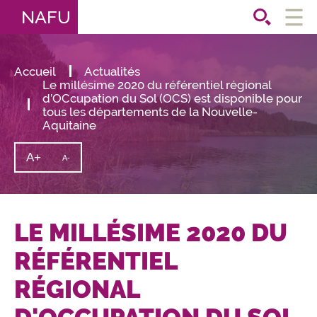
NAFU
Ouvri
le
men
Accueil
Actualités
Le millésime 2020 du référentiel régional
d’OCcupation du Sol (OCS) est disponible pour
tous les départements de la Nouvelle-
Aquitaine
A+
Augmenter
A-
Diminuer
la
la
taille
taille
du
texte
du
texte
LE MILLÉSIME 2020 DU
RÉFÉRENTIEL
RÉGIONAL