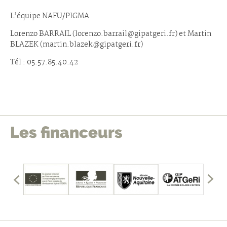
L’équipe NAFU/PIGMA
Lorenzo BARRAIL (lorenzo.barrail@gipatgeri.fr) et Martin
BLAZEK (martin.blazek@gipatgeri.fr)
Tél : 05.57.85.40.42
Les financeurs
édents
mbres
les
Affich
fficher
les
memb
précé