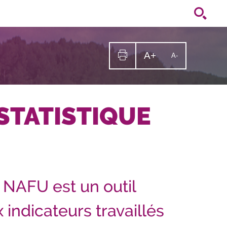
A+
Augmenter
A-
Diminuer
la
la
Imprimer
taille
la
taille
du
texte
page
du
texte
STATISTIQUE
e NAFU est un outil
indicateurs travaillés