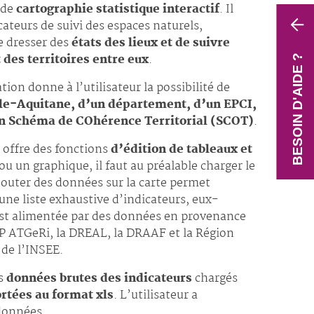
 de
cartographie statistique interactif
. Il
ateurs de suivi des espaces naturels,
de dresser des
états des lieux et de suivre
des territoires entre eux
.
BESOIN D'AIDE ?
tion donne à l’utilisateur la possibilité de
elle-Aquitane, d’un département, d’un EPCI,
n Schéma de COhérence Territorial (SCOT)
.
il offre des fonctions
d’édition de tableaux et
 ou un graphique, il faut au préalable charger le
Ajouter des données sur la carte permet
une liste exhaustive d’indicateurs, eux-
est alimentée par des données en provenance
GIP ATGeRi, la DREAL, la DRAAF et la Région
 de l’INSEE.
es
données brutes des indicateurs
chargés
rtées au format xls
. L’utilisateur a
 données.