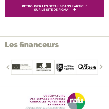
RETROUVER LES DÉTAILS DANS L'ARTICLE
SUR LE SITE DE PIGMA
Les financeurs
édents
mbres
les
Affich
fficher
les
memb
précé