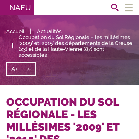
NAFU
Ouvri
le
men
Accueil
Actualités
Occupation du Sol Régionale – les millésimes
‘2009’ et ‘2015’ des départements de la Creuse
(23) et de la Haute-Vienne (87) sont
accessibles
A+
Augmenter
A-
Diminuer
la
la
taille
taille
du
texte
du
texte
OCCUPATION DU SOL
RÉGIONALE - LES
MILLÉSIMES '2009' ET