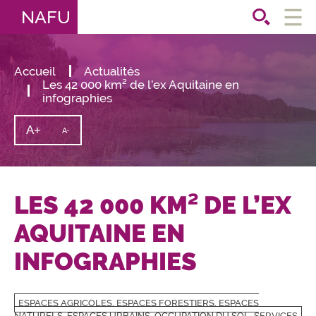
NAFU
Ouvri
le
men
Accueil
Actualités
Les 42 000 km² de l’ex Aquitaine en
infographies
A+
Augmenter
A-
Diminuer
la
la
taille
taille
du
texte
du
texte
LES 42 000 KM² DE L’EX
AQUITAINE EN
INFOGRAPHIES
ESPACES AGRICOLES, ESPACES FORESTIERS, ESPACES
NATURELS, ESPACES URBAINS, OCCUPATION DU SOL, SERVICES