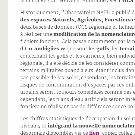
le fait la Région Nouvelle-Aquitaine avec
l’OCS 
Historiquement, l’Observatoire NAFU a publié des
des espaces Naturels, Agricoles, Forestiers 
deux bases de données (OCS régionale et fichiers
à réaliser une
modification de la nomenclatur
fichiers fonciers. Cela passe notamment par la 
dit
« ambigües »
que sont les
golfs
, les
terrai
concernant les golfs et les carrières, bien indiv
régionale, il a été décidé de les considérer comm
terrains militaires quand à eux, étant inclus dan
pas possible de les isoler, cependant, les terrains
risques de consommation d’espaces par ces mili
urbains seront toujours considérés comme des 
cependant, les plans d’eau artificiels seront inté
fonciers ne réalisant pas de différence sur ce poi
Les chiffres statistiques de l’occupation du sol
niveau 4 et
intégrant la nouvelle nomenclatu
désormais disponibles via ce
lien
(copiez collez 