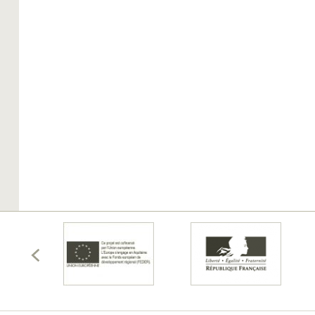
écédents
membres
les
Afficher