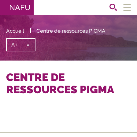
NAFU
Ouvri
le
men
Accueil
Centre de ressources PIGMA
A+
Augmenter
A-
Diminuer
la
la
taille
taille
du
texte
du
texte
CENTRE DE
RESSOURCES PIGMA