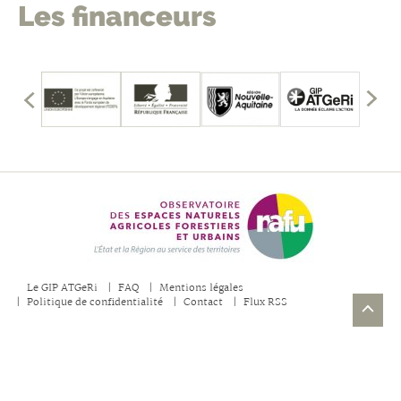
Les financeurs
édents
mbres
les
Affich
fficher
les
memb
précé
Le GIP ATGeRi
FAQ
Mentions légales
Politique de confidentialité
Contact
Flux RSS