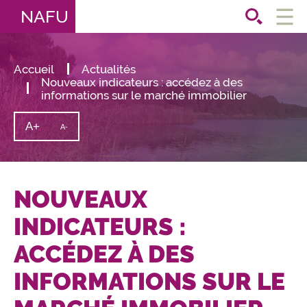
NAFU
Ouvri
le
men
Accueil
Actualités
Nouveaux indicateurs : accédez à des
informations sur le marché immobilier
A+
Augmenter
A-
Diminuer
la
la
taille
taille
du
texte
du
texte
NOUVEAUX
INDICATEURS :
ACCÉDEZ À DES
INFORMATIONS SUR LE