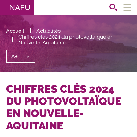
NAFU
Ouvri
le
men
Accueil
Actualités
Chiffres clés 2024 du photovoltaïque en
Nouvelle-Aquitaine
A+
Augmenter
A-
Diminuer
la
la
taille
taille
du
texte
du
texte
CHIFFRES CLÉS 2024
DU PHOTOVOLTAÏQUE
EN NOUVELLE-
AQUITAINE