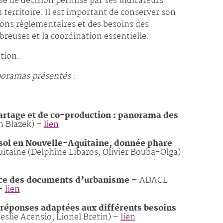
se de décision permise par ses indicateurs
territoire. Il est important de conserver son
tions règlementaires et des besoins des
reuses et la coordination essentielle.
tion.
aporamas présentés :
artage et de co-production : panorama des
n Blazek) –
lien
sol en Nouvelle-Aquitaine, donnée phare
taine (Delphine Libaros, Olivier Bouba-Olga)
vice des documents d’urbanisme –
ADACL
 –
lien
 réponses adaptées aux différents besoins
eslie Acensio, Lionel Bretin) –
lien