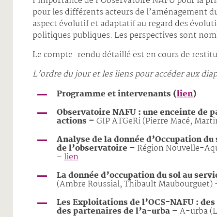
l’importance de l’Observatoire NAFU pour la pri
pour les différents acteurs de l’aménagement du 
aspect évolutif et adaptatif au regard des évolu
politiques publiques. Les perspectives sont nomb
Le compte-rendu détaillé est en cours de restitu
L’ordre du jour et les liens pour accéder aux di
Programme et intervenants (
lien
)
Observatoire NAFU : une enceinte de p
actions
–
GIP ATGeRi (Pierre Macé, Marti
Analyse de la donnée d’Occupation du 
de l’observatoire –
Région Nouvelle-Aqui
–
lien
La donnée d’occupation du sol au ser
(Ambre Roussial, Thibault Maubourguet)
Les Exploitations de l’OCS-NAFU : des
des partenaires de l’a-urba –
A-urba (L