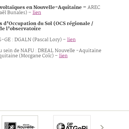
ovoltaïques en Nouvelle-Aquitaine
–
AREC
aël Bunales) –
lien
 d’Occupation du Sol (OCS régionale /
de l’observatoire
CS-GE : DGALN (Pascal Lory) –
lien
au sein de NAFU : DREAL Nouvelle -Aquitaine
quitaine (Morgane Coïc) –
lien
Afficher